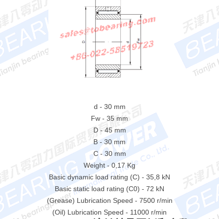
d - 30 mm
Fw - 35 mm
D - 45 mm
B - 30 mm
C - 30 mm
Weight - 0,17 Kg
Basic dynamic load rating (C) - 35,8 kN
Basic static load rating (C0) - 72 kN
(Grease) Lubrication Speed - 7500 r/min
(Oil) Lubrication Speed - 11000 r/min