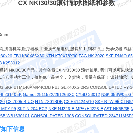
CX NKI30/30滚针轴承图纸和参数
0mm
类,挤齿机等,医疗器械,工业换气扇电机,服装加工,钢材行业,光学仪器,汽修
x30x26
FBJ K80X86X30
NTN K70X78X30
FAG HK 3020
SKF RNAO 65
B K253012
KI30/30产品，常年备货CX NKI30/30 滚针轴承. 我们可以可以快
30 我认准八零动力工业，价格低，品种全，交货快，质量有保证！ 滚针轴承订
3 SKF BTM140AM/P4CDB FBJ GEK40XS-2RS CONSOLIDATED FY-3
HI 23140EK
Gamet 281152X/281266XC
CYSD 33012
NSK 35BW05-G
420
CX 7005 B-UO
NTN 7301BDB
CX H414245/10
SKF BTW 95 CTN9
 MFY-99
SKF N 204 ECP
NKE NJ226-E-MPA+HJ226-E
AST NK55/35
ISB WB1630101
CONSOLIDATED 1308
CONSOLIDATED 234711MSP/
填写如下信息