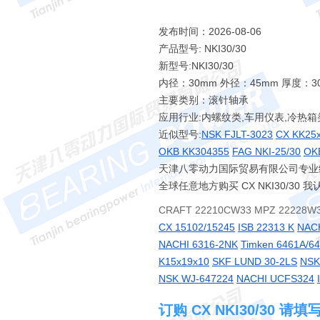
发布时间：2026-08-06
产品型号: NKI30/30
新型号:NKI30/30
内径：30mm 外径：45mm 厚度：3
主要类别：滚针轴承
应用行业:内螺纹类,车用仪表,冷热箱
近似型号:
NSK FJLT-3023
CX KK25
OKB KK304355
FAG NKI-25/30
OK
天津八零动力国际贸易有限公司专业经销 N
全球任意地方购买 CX NKI30/
CRAFT 22210CW33 MPZ 22228W3
CX 15102/15245
ISB 22313 K
NAC
NACHI 6316-2NK
Timken 6461A/6
K15x19x10
SKF LUND 30-2LS
NSK
NSK WJ-647224
NACHI UCFS324
订购 CX NKI30/30 请