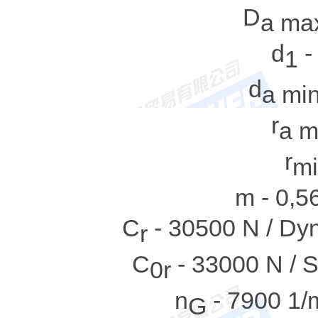
D
a ma
d
-
1
d
a mi
r
a 
r
m
m - 0,5
C
- 30500 N / Dyna
r
C
- 33000 N / St
0r
n
- 7900 1/m
G