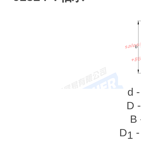
d 
D 
B 
D
-
1