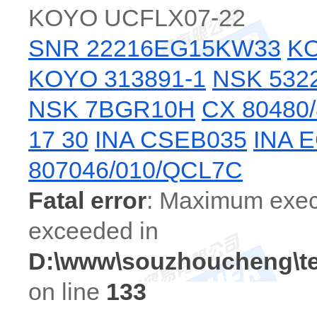
KOYO UCFLX07-22
SNR 22216EG15KW33
KO
KOYO 313891-1
NSK 532
NSK 7BGR10H
CX 80480
17 30
INA CSEB035
INA 
807046/010/QCL7C
Fatal error
: Maximum exec
exceeded in
D:\www\souzhoucheng\
on line
133