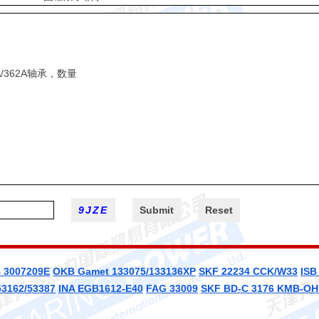
 3007209E
OKB
Gamet 133075/133136XP
SKF 22234 CCK/W33
ISB
53162/53387
INA EGB1612-E40
FAG 33009
SKF BD-C 3176 KMB-OH