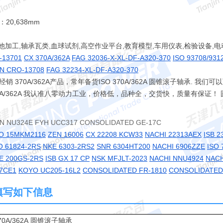
：20,638mm
他加工,轴承瓦类,血球试剂,高空作业平台,教育模型,车用仪表,检验设备,电
-13701
CX 370A/362A
FAG 32036-X-XL-DF-A320-370
ISO 93708/931
N CRO-13708
FAG 32234-XL-DF-A320-370
70A/362A产品，常年备货ISO 370A/362A 圆锥滚子轴承. 我们可
70A/362A 我认准八零动力工业，价格低，品种全，交货快，质量有保证
NTN NU324E FYH UCC317 CONSOLIDATED GE-17C
O 15MKM2116
ZEN 16006
CX 22208 KCW33
NACHI 22313AEX
ISB 2
O 61824-2RS
NKE 6303-2RS2
SNR 6304HT200
NACHI 6906ZZE
ISO 
E 200GS-2RS
ISB GX 17 CP
NSK MFJLT-2023
NACHI NNU4924
NACH
 7CE1
KOYO UC205-16L2
CONSOLIDATED FR-1810
CONSOLIDATED
 请填写如下信息