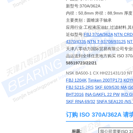
新型号:370A/362A
内径：50,8mm 外径：88,9mm 厚度
主要类别：圆锥滚子轴承
应用行业:工程液压油缸,过滤材料,其
近似型号:
FBJ 370A/362A
NTN CRD
4370/4335
NTN T-93708/93125
NT
天津八零动力国际贸易有限公司专业经销 3
品运送到全球任意地方购买 ISO 3
58519723/22/21
NSK BA500-1 CX HH221431/10 
FBJ 1204K
Timken 200TP173
KOY
FBJ 5215-2RS
SKF 609/530 MA
IS
BHT2016
INA GAKFL 22 PW
IKO G
SKF RNA 69/32
SNFA SEA120 /NS
订购 ISO 370A/362A
标题: