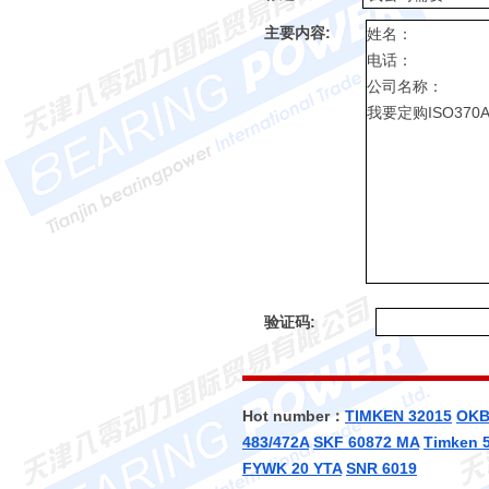
主要内容:
验证码:
Hot number：
TIMKEN 32015
OKB
483/472A
SKF 60872 MA
Timken 
FYWK 20 YTA
SNR 6019