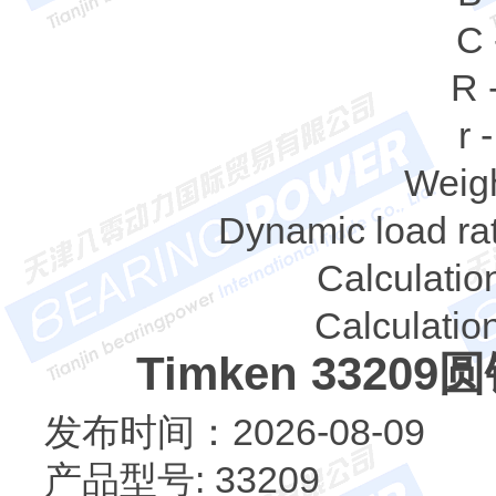
C 
R 
r 
Weigh
Dynamic load rat
Calculation
Calculation
Timken 332
发布时间：2026-08-09
产品型号: 33209