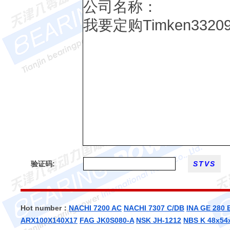
验证码:
Hot number：
NACHI 7200 AC
NACHI 7307 C/DB
INA GE 280 
ARX100X140X17
FAG JK0S080-A
NSK JH-1212
NBS K 48x54