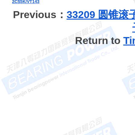
2CS5K/VT143
Previous：
33209 圆锥
Return to
T