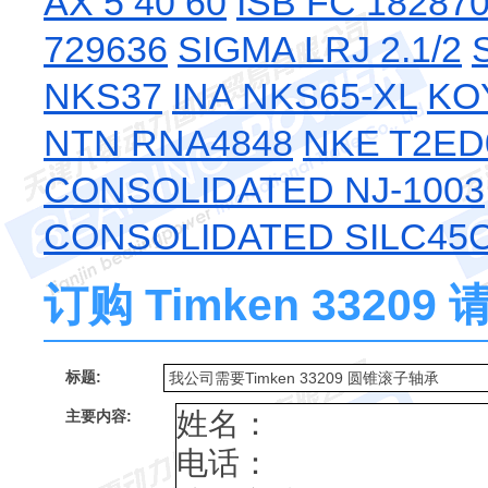
AX 5 40 60
ISB FC 18287
729636
SIGMA LRJ 2.1/2
NKS37
INA NKS65-XL
KO
NTN RNA4848
NKE T2ED
CONSOLIDATED NJ-1003
CONSOLIDATED SILC45
订购 Timken 3320
标题:
主要内容: