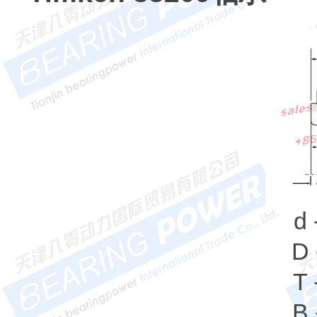
d
D 
T 
B 