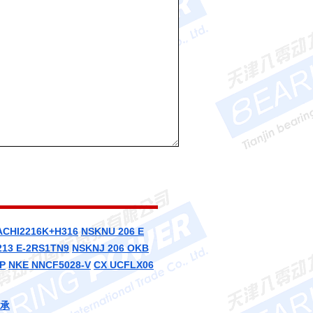
ACHI2216K+H316
NSKNU 206 E
213 E-2RS1TN9
NSKNJ 206
OKB
P
NKE NNCF5028-V
CX UCFLX06
轴承