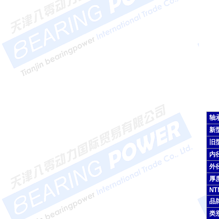
轴
新
旧
内径
外径
厚度
N
品
类