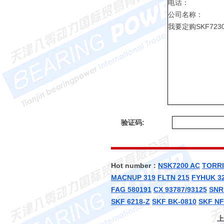
验证码:
Hot number：
NSK7200 AC
TORRI
MACNUP 319
FLTN 215
FYHUK 32
FAG 580191
CX 93787/93125
SNR
SKF 6218-Z
SKF BK-0810
SKF NF
上