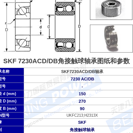
SKF 7230ACD/DB角接触球轴承图纸和参数
承名称
SKF7230ACD/DB轴承
型号
7230 AC/DB
型号
-
 d (mm)
150
 D (mm)
270
 B (mm)
90
TN型号
UKFC213;H2313X
牌
SKF
别
角接触球轴承