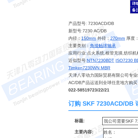
详
备
产品型号: 7230ACD/DB
新型号:7230 AC/DB
内径：
150mm
外径：
270mm
厚度
主要类别：
角接触球轴承
应用行业:点火系统,根管充填,纺织机
近似型号:
NTN7230BDT
ISO7230 B
Timken7230WN MBR
天津八零动力国际贸易有限公司专业经销 7
AC/DB产品运送到全球任意地方购买
022-58519723/22/21
订购 SKF 7230ACD/
标题:
主要内容: