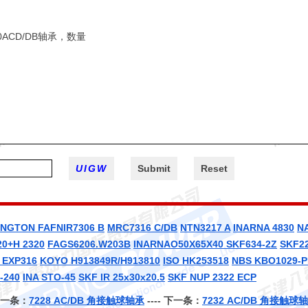
NGTON FAFNIR7306 B
MRC7316 C/DB
NTN3217 A
INARNA 4830
N
0+H 2320
FAGS6206.W203B
INARNAO50X65X40
SKF634-2Z
SKF2
 EXP316
KOYO H913849R/H913810
ISO HK253518
NBS KBO1029-P
-240
INA STO-45
SKF IR 25x30x20.5
SKF NUP 2322 ECP
一条：
7228 AC/DB 角接触球轴承
---- 下一条：
7232 AC/DB 角接触球