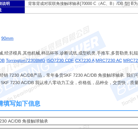
细说明
背靠背成对双联角接触球轴承[70000 C（AC、B）/DB 型] B为
注
：
90mm
械,经济模具,其他机械,样品杯等,诊断试纸,成型机类,手推车,多普勒类,轧
DB
Torrington7230BMG
ISO7230 CDF
CX7230 A
MRC7230 AC
MRC72
230 AC/DB产品，常年备货SKF 7230 AC/DB 角接触球轴承. 我
 SKF 7230 AC/DB 我认准八零动力工业，价格低，品种全，交货快，
DB 请填写如下信息