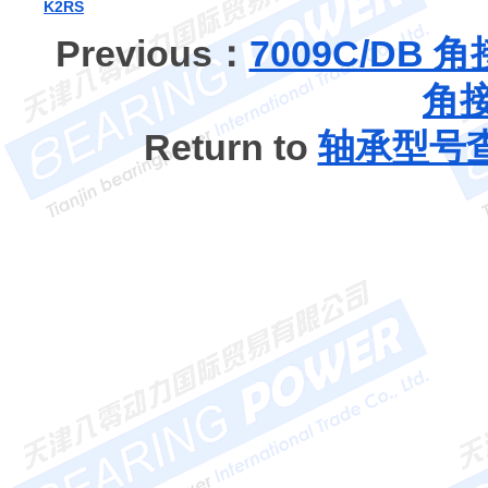
K2RS
Previous：
7009C/DB
角
Return to
轴承型号