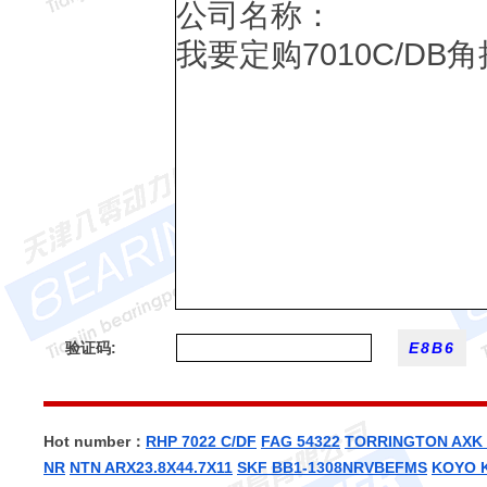
验证码:
Hot number：
RHP 7022 C/DF
FAG 54322
TORRINGTON AXK 
NR
NTN ARX23.8X44.7X11
SKF BB1-1308NRVBEFMS
KOYO 