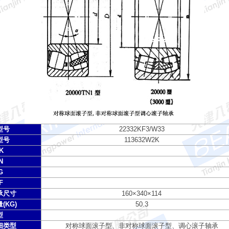
型号
22332KF3/W33
型号
113632W2K
K
N
G
F
承尺寸
160×340×114
(KG)
50.3
型
细类型
对称球面滚子型、非对称球面滚子型、调心滚子轴承