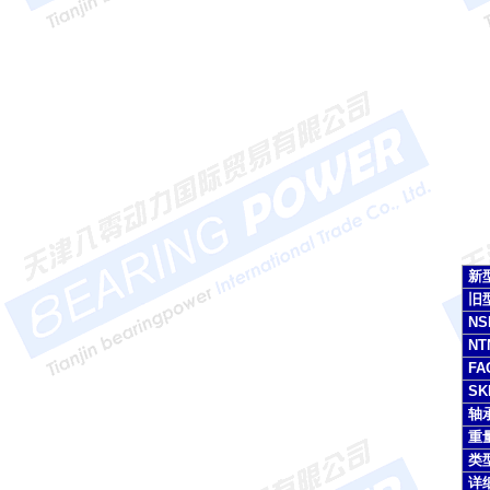
新
旧
NS
NT
FA
SK
轴
重量
类
详