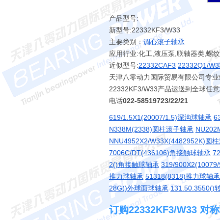
产品型号:
新型号:22332KF3/W33
主要类别：
调心滚子轴承
应用行业:化工,液压泵,联轴器类,螺
近似型号:
22332CAF3
22332Q1/W3
天津八零动力国际贸易有限公司专业经销 
22332KF3/W33产品运送到全球
电话
022-58519723/22/21
619/1.5X1(20007/1.5)深沟球轴承
6
N338M(2338)圆柱滚子轴承
NU202
NNU4952X2/W33X(4482952K)
7006C/DT(436106)角接触球轴承
7
2()角接触球轴承
319/900X2(100
推力球轴承
51318(8318)推力球轴承
28G()外球面球轴承
131.50.3550
订购22332KF3/W