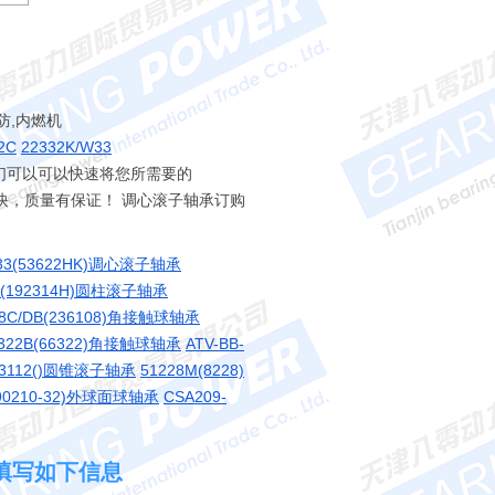
防,内燃机
2C
22332K/W33
. 我们可以可以快速将您所需要的
交货快，质量有保证！ 调心滚子轴承订购
W33(53622HK)调心滚子轴承
M(192314H)圆柱滚子轴承
08C/DB(236108)角接触球轴承
322B(66322)角接触球轴承
ATV-BB-
03112()圆锥滚子轴承
51228M(8228)
(90210-32)外球面球轴承
CSA209-
请填写如下信息