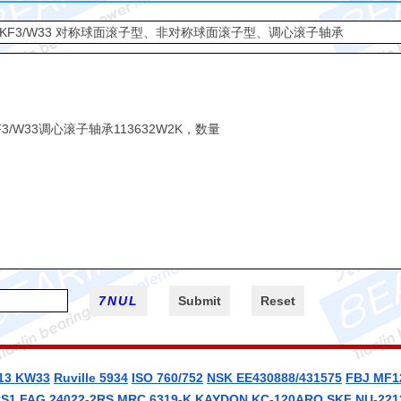
213 KW33
Ruville 5934
ISO 760/752
NSK EE430888/431575
FBJ MF1
RS1
FAG 24022-2RS
MRC 6319-K
KAYDON KC-120ARO
SKF NU-221