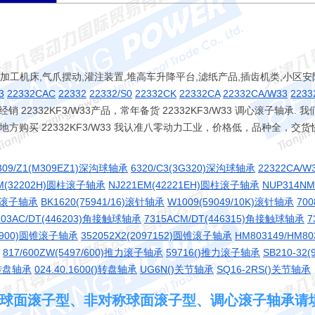
纹加工机床,气爪摆动,灌注装置,堆高车升降平台,滤纸产品,插齿机类,小区安
3
22332CAC
22332
22332/S0
22332CK
22332CA
22332CA/W33
2233
22332KF3/W33产品，常年备货 22332KF3/W33 调心滚子轴承
任意地方购买 22332KF3/W33 我认准八零动力工业，价格低，品种全，
309/Z1(M309EZ1)深沟球轴承
6320/C3(3G320)深沟球轴承
22322CA/
M(32202H)圆柱滚子轴承
NJ221EM(42221EH)圆柱滚子轴承
NUP314N
圆柱滚子轴承
BK1620(75941/16)滚针轴承
W1009(59049/10K)滚针轴承
70
203AC/DT(446203)角接触球轴承
7315ACM/DT(446315)角接触球轴承
7
79/900)圆锥滚子轴承
352052X2(2097152)圆锥滚子轴承
HM803149/HM8
817/600ZW(5497/600)推力滚子轴承
59716()推力滚子轴承
SB210-32
()转盘轴承
024.40.1600()转盘轴承
UG6N()关节轴承
SQ16-2RS()关节轴承
33 对称球面滚子型、非对称球面滚子型、调心滚子轴承