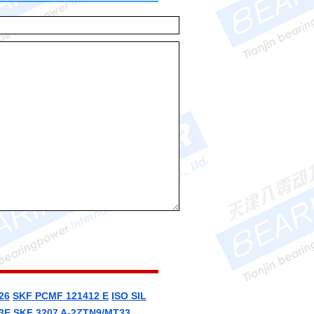
26
SKF PCMF 121412 E
ISO SIL
3E
SKF 3207 A-2ZTN9/MT33