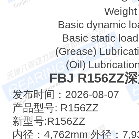
Weight
Basic dynamic loa
Basic static load
(Grease) Lubricat
(Oil) Lubricati
FBJ R156
发布时间：2026-08-07
产品型号: R156ZZ
新型号:R156ZZ
内径：4,762mm 外径：7,9