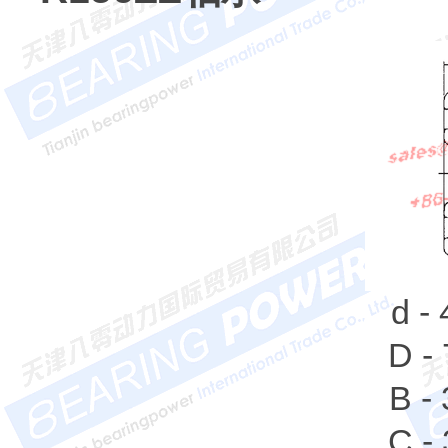
d -
D -
B -
C -