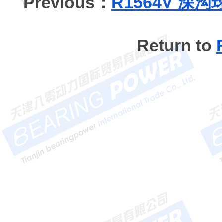
Previous：
R1564V 深
Return to