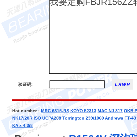
验证码:
Hot number：
MRC 6315-RS
KOYO 52313
MAC NJ 317
OKB
NK17/20R
ISO UCPA208
Torrington 239/1060
Andrews FT-43
KA x 4.3/8