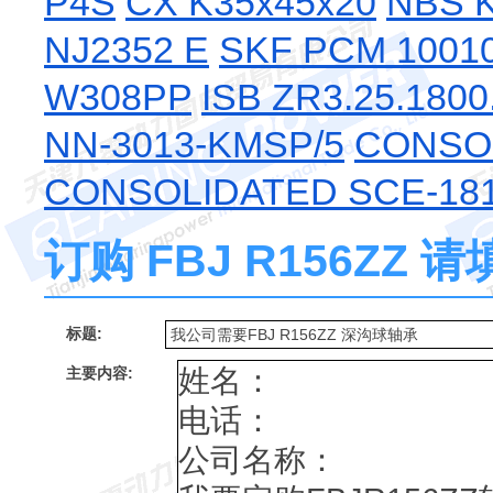
P4S
CX K35x45x20
NBS 
NJ2352 E
SKF PCM 1001
W308PP
ISB ZR3.25.180
NN-3013-KMSP/5
CONSOL
CONSOLIDATED SCE-18
订购 FBJ R156ZZ
标题:
主要内容: