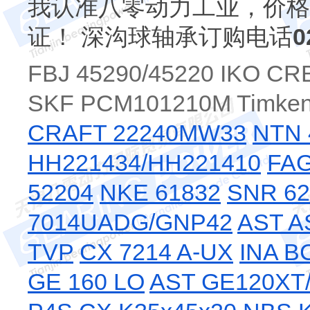
我认准八零动力工业，价格
证！ 深沟球轴承订购电话
0
FBJ 45290/45220 IKO CR
SKF PCM101210M Timke
CRAFT 22240MW33
NTN 
HH221434/HH221410
FAG
52204
NKE 61832
SNR 6
7014UADG/GNP42
AST A
TVP
CX 7214 A-UX
INA B
GE 160 LO
AST GE120XT