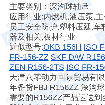
主要类别：深沟球轴承
应用行业:内燃机,液压泵,主
员工安全防护,塑料压延,车
器及相关,板材行业
近似型号:
OKB 156H
ISO 
FR-156-ZZ
SKF D/W R15
ZEN R156-2TS
ISC FR-15
天津八零动力国际贸易有限公
年备货FBJ R156ZZ 深
需要的R156ZZ产品运送到全