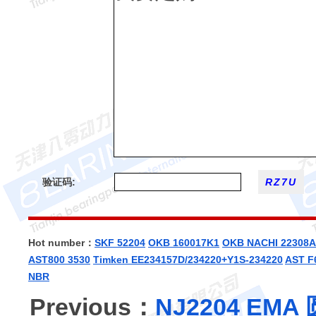
验证码:
Hot number：
SKF 52204
OKB 160017K1
OKB
NACHI 22308
AST800 3530
Timken EE234157D/234220+Y1S-234220
AST F
NBR
Previous：
NJ2204 EM