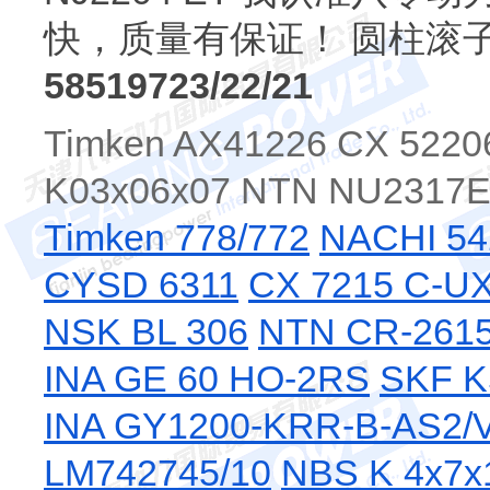
快，质量有保证！ 圆柱滚
58519723/22/21
Timken AX41226 CX 5220
K03x06x07 NTN NU2317
Timken 778/772
NACHI 54
CYSD 6311
CX 7215 C-U
NSK BL 306
NTN CR-261
INA GE 60 HO-2RS
SKF K
INA GY1200-KRR-B-AS2/
LM742745/10
NBS K 4x7x