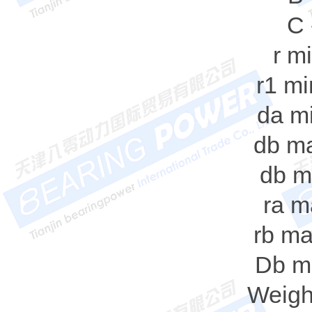
C 
r m
r1 mi
da m
db ma
db m
ra m
rb ma
Db m
Weigh