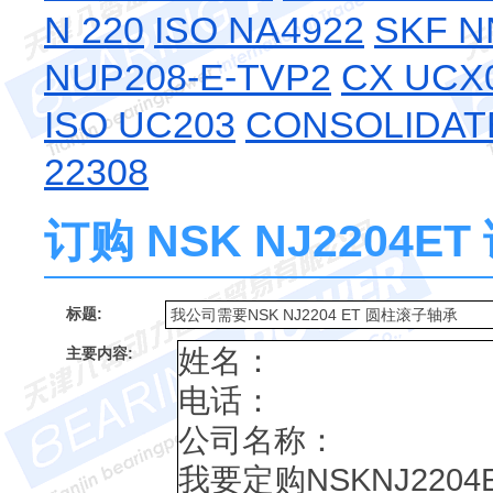
N 220
ISO NA4922
SKF N
NUP208-E-TVP2
CX UCX
ISO UC203
CONSOLIDATE
22308
订购 NSK NJ2204
标题:
主要内容: