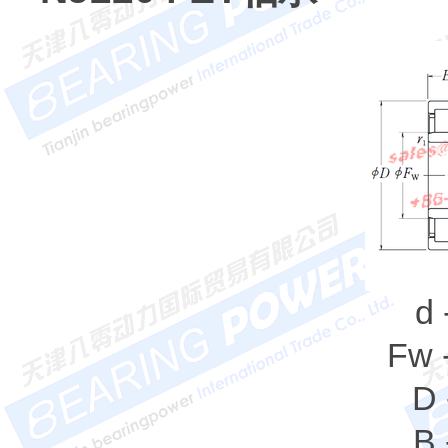
d
Fw 
D 
B 