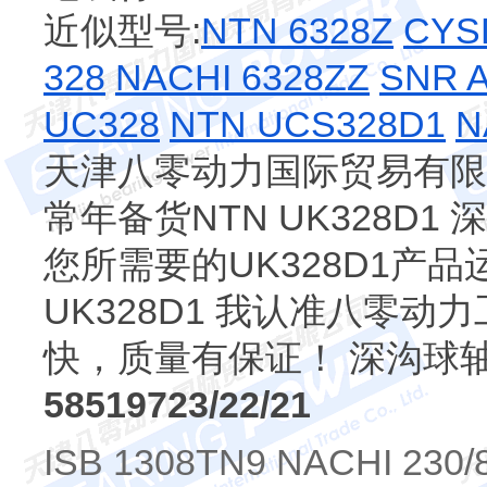
近似型号:
NTN 6328Z
CYS
328
NACHI 6328ZZ
SNR 
UC328
NTN UCS328D1
N
天津八零动力国际贸易有限公
常年备货NTN UK328D1
您所需要的UK328D1产品
UK328D1 我认准八零
快，质量有保证！ 深沟球
58519723/22/21
ISB 1308TN9 NACHI 230/