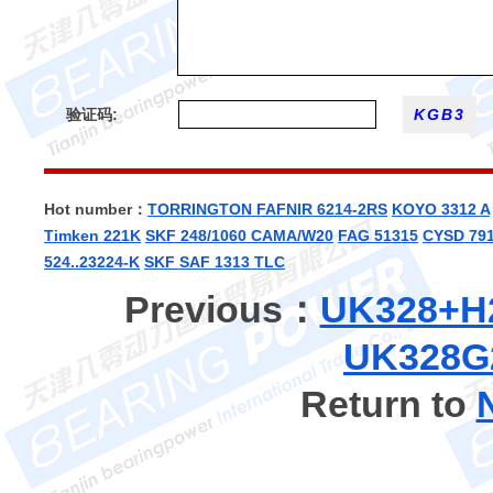
验证码:
Hot number：
TORRINGTON FAFNIR 6214-2RS
KOYO 3312 A
Timken 221K
SKF 248/1060 CAMA/W20
FAG 51315
CYSD 79
524..23224-K
SKF SAF 1313 TLC
Previous：
UK328+
UK328
Return to