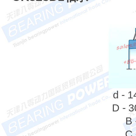
d - 
D - 
B 
C 