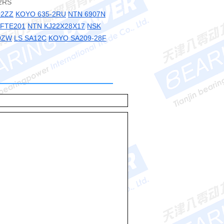
2RS
02ZZ
KOYO 635-2RU
NTN 6907N
FTE201
NTN KJ22X28X17
NSK
0ZW
LS SA12C
KOYO SA209-28F