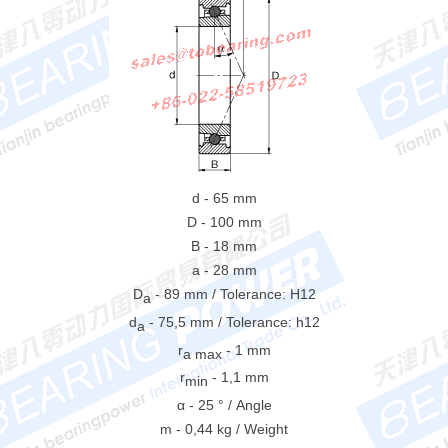
d - 65 mm
D - 100 mm
B - 18 mm
a - 28 mm
D
- 89 mm / Tolerance: H12
a
d
- 75,5 mm / Tolerance: h12
a
r
- 1 mm
a max
r
- 1,1 mm
min
α - 25 ° / Angle
m - 0,44 kg / Weight