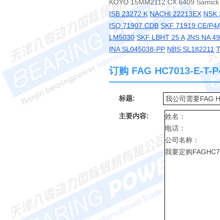
KOYO 15MM2112 CX 6409 Samic
ISB 23272 K
NACHI 22213EX
NSK 
ISO 71907 CDB
SKF 71919 CE/P4
LM5030
SKF LBHT 25 A
JNS NA 4
INA SL045038-PP
NBS SL182211
T
订购 FAG HC7013-E-
标题:
主要内容: