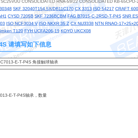
k SC25VUU CONSOLIDATED RNA-59/22 CONSOLIDATED KB-65CPO-
30348
SKF 32040T154.5X/DB11C170
CX 3313
ISO 54217
CRAFT 60
AH1
CYSD 7205B
SKF 7236BCBM
FAG B7015-C-2RSD-T-P4S
SNR ES
903
ISO NCF3034 V
ISO NKXR 35 Z
CX NU3338
NTN RNAO-17×25×2
imken T120
FYH UCFA206-19
KOYO UKCX08
T-P4S 请填写如下信息