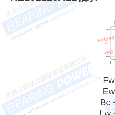
Fw
Ew
Bc 
Lw 