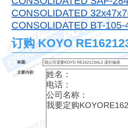
CONSOLIDATED SAF-2841
CONSOLIDATED 32x47x
CONSOLIDATED BT-105-
订购 KOYO RE162
标题:
主要内容: