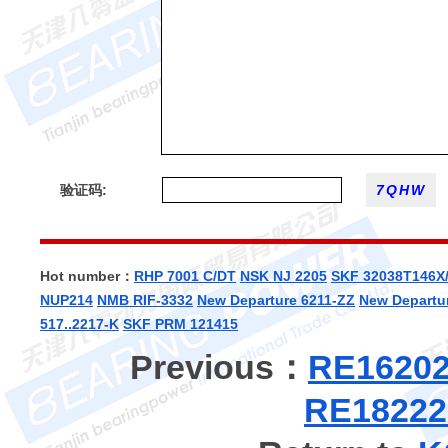
验证码:
Hot number：
RHP 7001 C/DT
NSK NJ 2205
SKF 32038T146X
NUP214
NMB RIF-3332
New Departure 6211-ZZ
New Departu
517..2217-K
SKF PRM 121415
Previous：
RE1620
RE1822