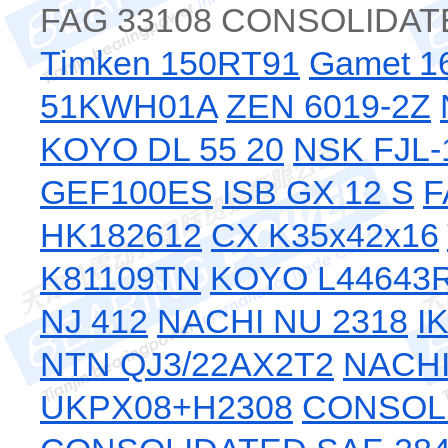
FAG 33108 CONSOLIDAT
Timken 150RT91
Gamet 1
51KWH01A
ZEN 6019-2Z
KOYO DL 55 20
NSK FJL-
GEF100ES
ISB GX 12 S
F
HK182612
CX K35x42x16
K81109TN
KOYO L44643R
NJ 412
NACHI NU 2318
I
NTN QJ3/22AX2T2
NACH
UKPX08+H2308
CONSOLI