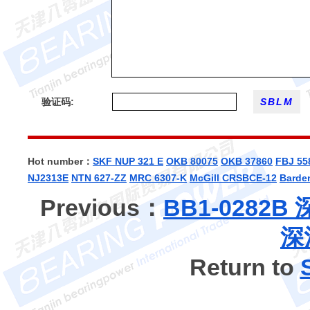
验证码:
Hot number：
SKF NUP 321 E
OKB 80075
OKB 37860
FBJ 55
NJ2313E
NTN 627-ZZ
MRC 6307-K
McGill CRSBCE-12
Barde
Previous：
BB1-0282
深
Return to