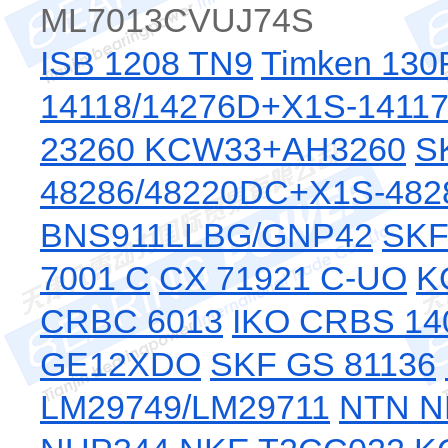
ML7013CVUJ74S
ISB 1208 TN9
Timken 13
14118/14276D+X1S-1411
23260 KCW33+AH3260
S
48286/48220DC+X1S-482
BNS911LLBG/GNP42
SKF
7001 C
CX 71921 C-UO
K
CRBC 6013
IKO CRBS 14
GE12XDO
SKF GS 81136
LM29749/LM29711
NTN N