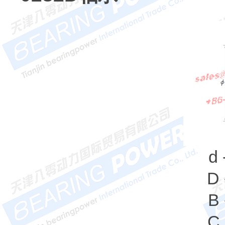
d
D 
B 
C 