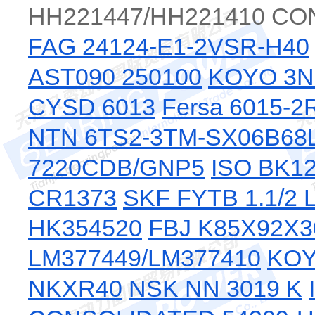
HH221447/HH221410 CO
FAG 24124-E1-2VSR-H40
AST090 250100
KOYO 3
CYSD 6013
Fersa 6015-2
NTN 6TS2-3TM-SX06B6
7220CDB/GNP5
ISO BK1
CR1373
SKF FYTB 1.1/2
HK354520
FBJ K85X92X3
LM377449/LM377410
KOY
NKXR40
NSK NN 3019 K