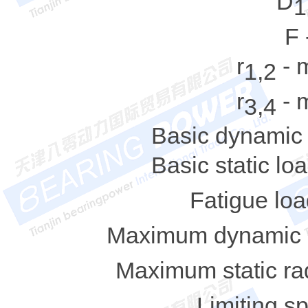
D
1
F 
r
- 
1,2
r
- 
3,4
Basic dynamic l
Basic static loa
Fatigue load
Maximum dynamic ra
Maximum static rad
Limiting s