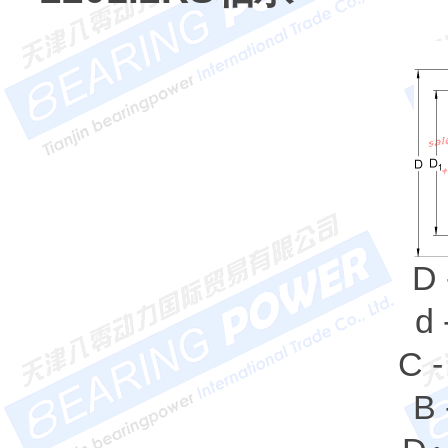
D 
d
C -
B 