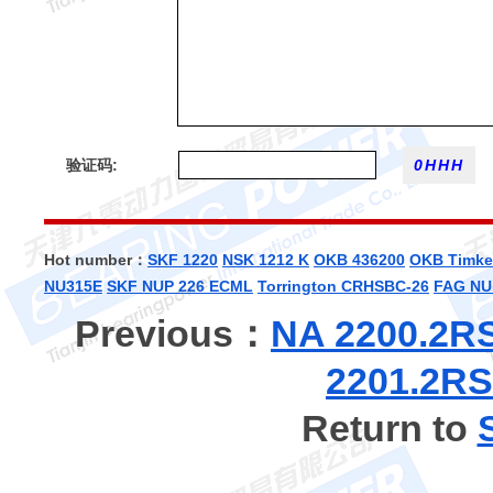
验证码:
Hot number：
SKF 1220
NSK 1212 K
OKB 436200
OKB
Timke
NU315E
SKF NUP 226 ECML
Torrington CRHSBC-26
FAG NU
Previous：
NA 2200.
2201.2
Return to