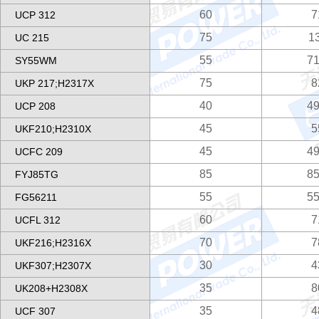
60
7
UCP 312
75
1
UC 215
55
71
SY55WM
75
8
UKP 217;H2317X
40
49
UCP 208
45
5
UKF210;H2310X
45
49
UCFC 209
85
85
FYJ85TG
55
55
FG56211
60
7
UCFL 312
70
7
UKF216;H2316X
30
4
UKF307;H2307X
35
8
UK208+H2308X
35
4
UCF 307