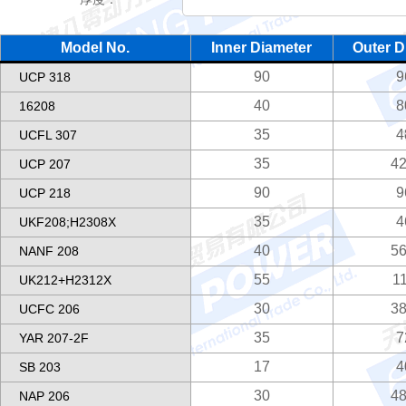
Model No.
Inner Diameter
Outer D
90
9
UCP 318
40
8
16208
35
4
UCFL 307
35
42
UCP 207
90
9
UCP 218
35
4
UKF208;H2308X
40
56
NANF 208
55
1
UK212+H2312X
30
38
UCFC 206
35
7
YAR 207-2F
17
4
SB 203
30
48
NAP 206