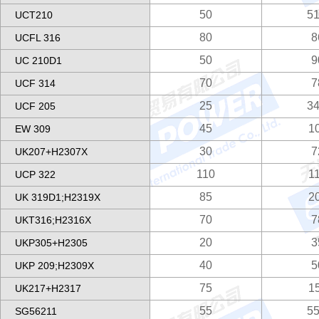
50
51
UCT210
80
8
UCFL 316
50
9
UC 210D1
70
7
UCF 314
25
34
UCF 205
45
1
EW 309
30
7
UK207+H2307X
110
1
UCP 322
85
2
UK 319D1;H2319X
70
7
UKT316;H2316X
20
3
UKP305+H2305
40
5
UKP 209;H2309X
75
1
UK217+H2317
55
55
SG56211