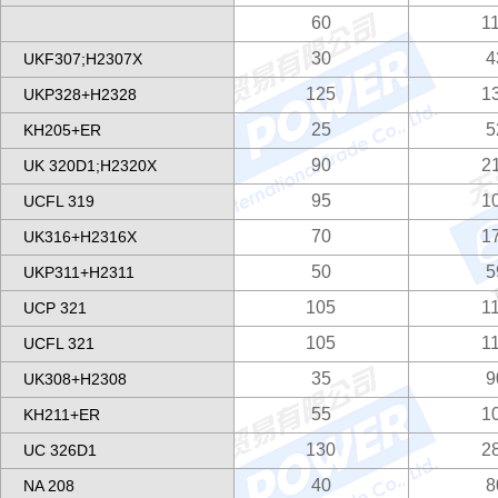
60
1
30
4
UKF307;H2307X
125
1
UKP328+H2328
25
5
KH205+ER
90
2
UK 320D1;H2320X
95
1
UCFL 319
70
1
UK316+H2316X
50
5
UKP311+H2311
105
1
UCP 321
105
1
UCFL 321
35
9
UK308+H2308
55
1
KH211+ER
130
2
UC 326D1
40
8
NA 208