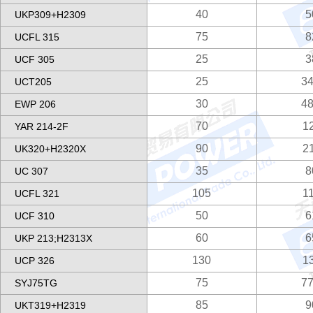
40
5
UKP309+H2309
75
8
UCFL 315
25
3
UCF 305
25
34
UCT205
30
48
EWP 206
70
1
YAR 214-2F
90
2
UK320+H2320X
35
8
UC 307
105
1
UCFL 321
50
6
UCF 310
60
6
UKP 213;H2313X
130
1
UCP 326
75
77
SYJ75TG
85
9
UKT319+H2319