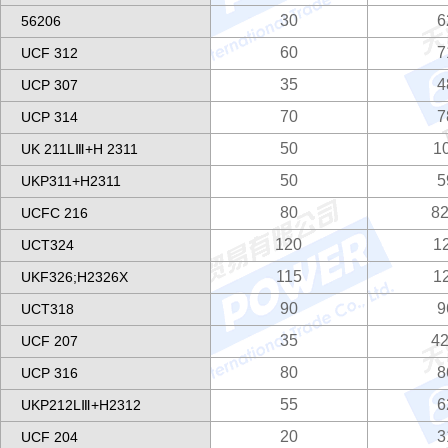
30
6
56206
60
7
UCF 312
35
4
UCP 307
70
7
UCP 314
50
1
UK 211LⅢ+H 2311
50
5
UKP311+H2311
80
82
UCFC 216
120
1
UCT324
115
1
UKF326;H2326X
90
9
UCT318
35
42
UCF 207
80
8
UCP 316
55
6
UKP212LⅢ+H2312
20
3
UCF 204