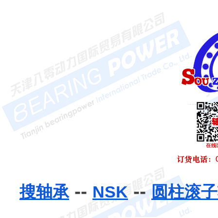
--
--
搜轴承
NSK
圆柱滚子