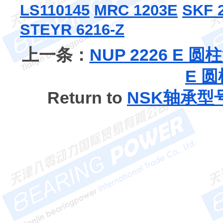
LS110145
MRC 1203E
SKF 
STEYR 6216-Z
上一条：
NUP 2226 E 
E 
Return to
NSK轴承型