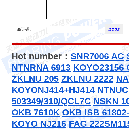
验证码:
Hot number：
SNR7006 AC
NTNRNA 6913
KOYO23156 
ZKLNU 205
ZKLNU 2222
NA
KOYONJ414+HJ414
NTNUC
503349/310/QCL7C
NSKN 1
OKB 7610K
OKB
ISB 61802
KOYO NJ216
FAG 222SM11