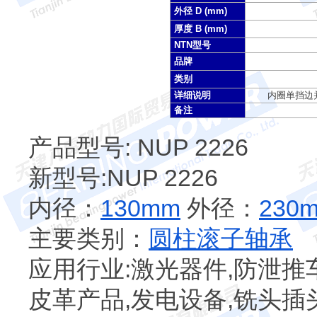
外径 D (mm)
厚度 B (mm)
NTN型号
品牌
类别
详细说明
内圈单挡边并
备注
产品型号: NUP 2226
新型号:NUP 2226
内径：
130mm
外径：
230
主要类别：
圆柱滚子轴承
应用行业:激光器件,防泄推车
皮革产品,发电设备,铣头插头