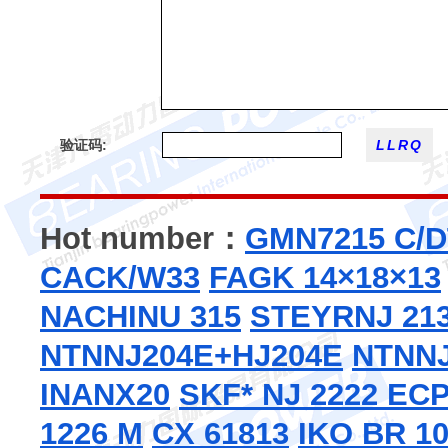
验证码:
Hot number：
GMN7215 C/D
CACK/W33
FAGK 14×18×13
NACHINU 315
STEYRNJ 21
NTNNJ204E+HJ204E
NTNNJ
INANX20
SKF* NJ 2222 EC
1226 M
CX 61813
IKO BR 1