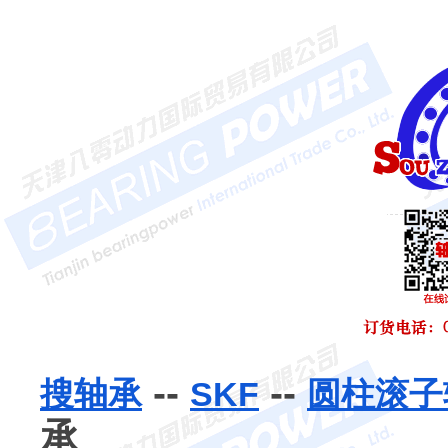
--
--
搜轴承
SKF
圆柱滚子
承