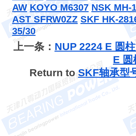
AW
KOYO M6307
NSK MH-1
AST SFRW0ZZ
SKF HK-281
35/30
上一条：
NUP 2224 E 
E 
Return to
SKF轴承型